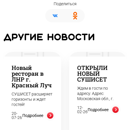
Поделиться
Другие новости
Новый
ОТКРЫЛИ
ресторан в
НОВЫЙ
ЛНР г.
СУШИСЕТ
Красный Луч
Ждем в гости по
адресу: Адрес:
СУШИСЕТ расширяет
Московская обл., г.
горизонты и ждет
Реутов, пр-т
гостей!
12-
Юбилейный, д. 30/2
Подробнее
02-26
20-
Подробнее
07-26